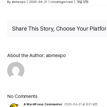
Hello
By
abmexpo
|
2025-04-21
|
Uncategorized
|
댓글 닫힘
world!
Share This Story, Choose Your Platfo
About the Author:
abmexpo
No Comments
A WordPress Commenter
2025-04-21 at 6:21 오전