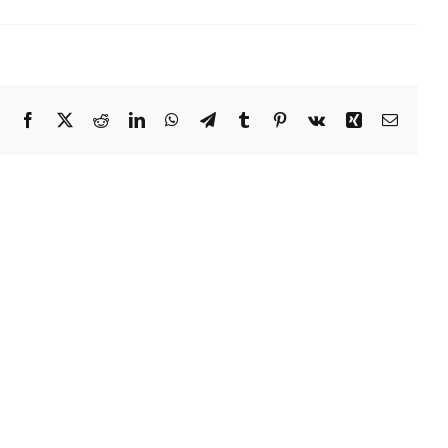
Facebook
X
Reddit
LinkedIn
WhatsApp
Telegram
Tumblr
Pinterest
Vk
Xing
Email