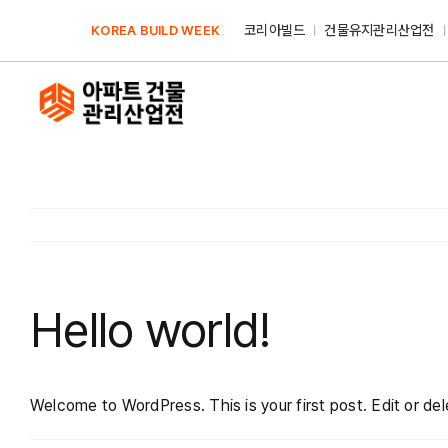
Skip
코리아빌드
건물유지관리산업전
KOREA BUILD WEEK
to
content
Hello world!
Welcome to WordPress. This is your first post. Edit or delet